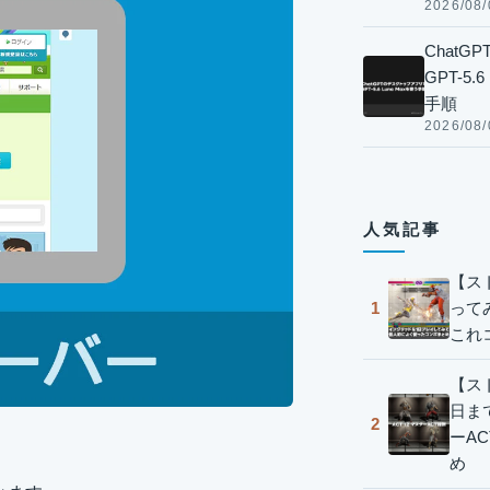
2026/08/
Chat
GPT-5
手順
2026/08/
人気記事
【ス
って
1
これ
【スト
日ま
2
ーA
め