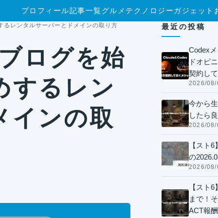
プロフィール
記事一覧
グルメ
テクノロジー
ガジェット
すめするレンタルサーバーとドメインの取り方
最近の投稿
個人ブログを始
Code
ドオピニオ
契約して
めするレン
2026/08/
今から生
メインの取
したら良
2026/08/
【スト6
の2026.0
2026/08/
【スト6】
まで！そ
ACT報