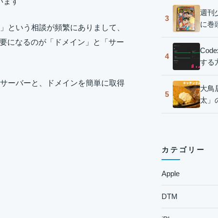
います
週刊
3
に巻
」という相談が頻繁にありまして、
ず必要になるのが「ドメイン」と「サー
Co
4
する
サーバーと、ドメインを簡単に取得
大鳥
5
太」
カテゴリー
Apple
DTM