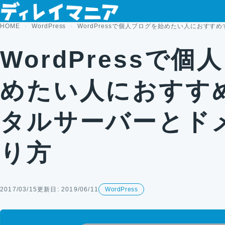
コンテンツへスキップ
HOME
WordPress
WordPressで個人ブログを始めたい人におす
WordPressで
めたい人におすす
タルサーバーとド
り方
2017/03/15
更新日: 2019/06/11
WordPress