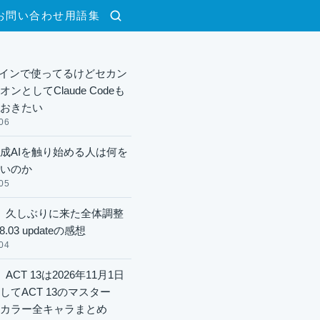
お問い合わせ
用語集
検索
xメインで使ってるけどセカン
ンとしてClaude Codeも
おきたい
06
成AIを触り始める人は何を
いのか
05
】久しぶりに来た全体調整
8.03 updateの感想
04
ACT 13は2026年11月1日
してACT 13のマスター
酬カラー全キャラまとめ