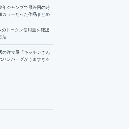
少年ジャンプで最終回の時
頭カラーだった作品まとめ
dexのトークン使用量を確認
方法
居の洋食屋「キッチンさん
のハンバーグがうますぎる