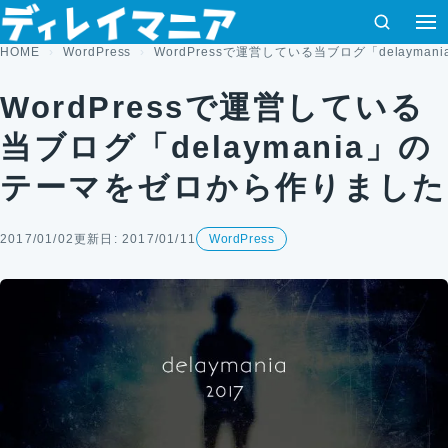
コンテンツへスキップ
検索
メ
HOME
WordPress
WordPressで運営している当ブログ「delaym
WordPressで運営している
当ブログ「delaymania」の
テーマをゼロから作りました
2017/01/02
更新日: 2017/01/11
WordPress