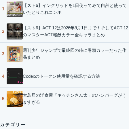
【スト6】イングリッドを1日使ってみて自然と使って
1
いたとりこれコンボ
【スト6】ACT 12は2026年8月1日まで！そしてACT 12
2
のマスターACT報酬カラー全キャラまとめ
週刊少年ジャンプで最終回の時に巻頭カラーだった作
3
品まとめ
Codexのトークン使用量を確認する方法
4
大鳥居の洋食屋「キッチンさん太」のハンバーグがう
5
ますぎる
カテゴリー