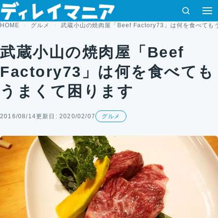
コンテンツへスキップ
検索
メ
HOME
グルメ
武蔵小山の焼肉屋「Beef Factory73」は何を食べて
武蔵小山の焼肉屋「Beef
Factory73」は何を食べても
うまくて困ります
2016/08/14
更新日: 2020/02/07
グルメ