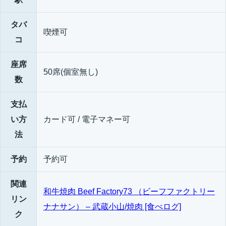
タバ
喫煙可
コ
座席
50席(個室無し)
数
支払
い方
カード可 / 電子マネー可
法
予約
予約可
関連
和牛焼肉 Beef Factory73 （ビーフファクトリー
リン
ナナサン） – 武蔵小山/焼肉 [食べログ]
ク