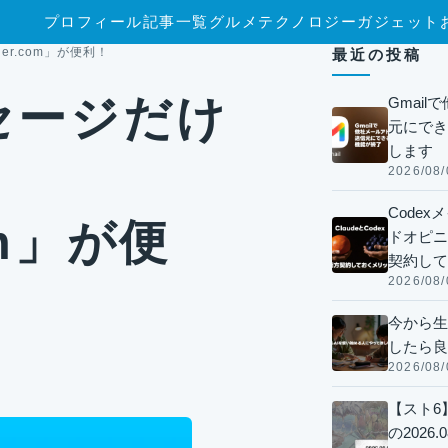
プロフィール
記事一覧
グルメ
テクノロジー
ガジェット
er.com」が便利！
最近の投稿
ッセージだけ
Gmai
元にでき
します
2026/08/
Code
om」が便
ドオピニオ
契約して
2026/08/
今から生
したら良
2026/08/
【スト6
の2026.0