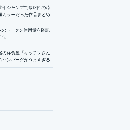
少年ジャンプで最終回の時
頭カラーだった作品まとめ
dexのトークン使用量を確認
方法
居の洋食屋「キッチンさん
のハンバーグがうますぎる