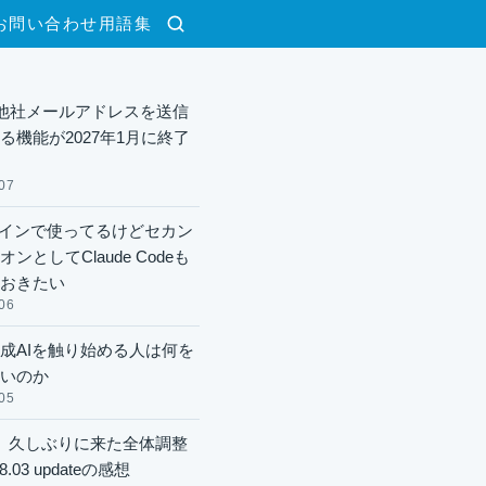
お問い合わせ
用語集
検索
lで他社メールアドレスを送信
る機能が2027年1月に終了
07
xメインで使ってるけどセカン
ンとしてClaude Codeも
おきたい
06
成AIを触り始める人は何を
いのか
05
】久しぶりに来た全体調整
8.03 updateの感想