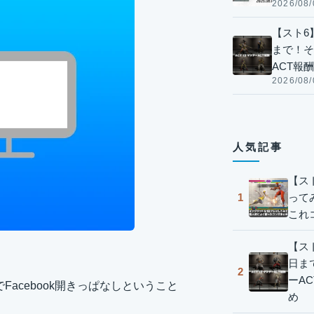
2026/08/
【スト6】
まで！そ
ACT報
2026/08/
人気記事
【ス
って
1
これ
【スト
日ま
2
ーA
Facebook開きっぱなしということ
め