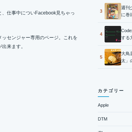
週刊
3
、仕事中についFacebook見ちゃっ
に巻
Co
4
する
ookメッセンジャー専用のページ。これを
とが出来ます。
大鳥
5
太」
カテゴリー
Apple
DTM