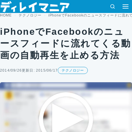
コンテンツへスキップ
検索
HOME
テクノロジー
iPhoneでFacebookのニュースフィードに
iPhoneでFacebookのニュ
ースフィードに流れてくる動
画の自動再生を止める方法
2014/09/26
更新日: 2015/06/17
テクノロジー