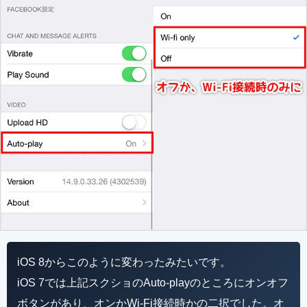
iOS 8からこのように変わったみたいです。
iOS 7では上記スクショのAuto-playのところにオンオフ
ボタンがあり、オンかWi-Fi接続時かの二択でした。オ