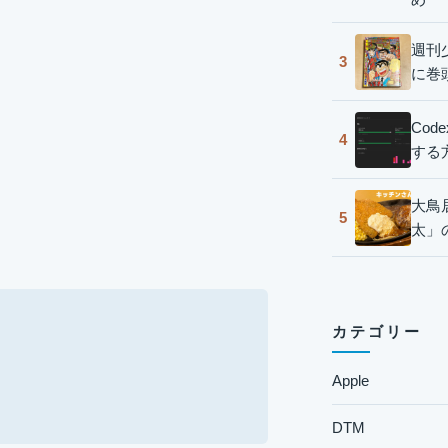
週刊
3
に巻
Co
4
する
大鳥
5
太」
カテゴリー
Apple
DTM