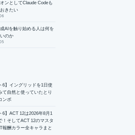
ンとしてClaude Codeも
おきたい
06
成AIを触り始める人は何を
いのか
05
ト6】イングリッドを1日使
みて自然と使っていたとり
コンボ
6】ACT 12は2026年8月1
で！そしてACT 12のマスタ
CT報酬カラー全キャラまと