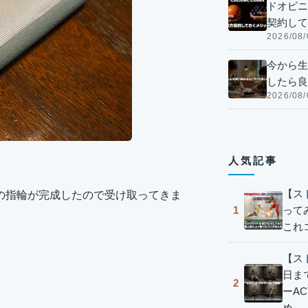
ドオピニオ
契約して
2026/08/
今から生
したら良
2026/08/
人気記事
【ス
の指輪が完成したので受け取ってきま
って
1
これ
【スト
日ま
2
ーA
め