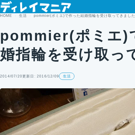
コンテンツへスキップ
HOME
生活
pommier(ポミエ)で作った結婚指輪を受け取ってきまし
pommier(ポミエ
婚指輪を受け取っ
2014/07/20
更新日: 2016/12/09
生活