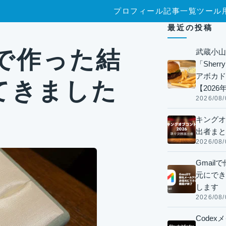
プロフィール
記事一覧
ツール
た
最近の投稿
)で作った結
武蔵小山
「Sherr
アボカド
てきました
【2026
2026/08/
キングオ
出者まと
2026/08/
Gmai
元にでき
します
2026/08/
Code