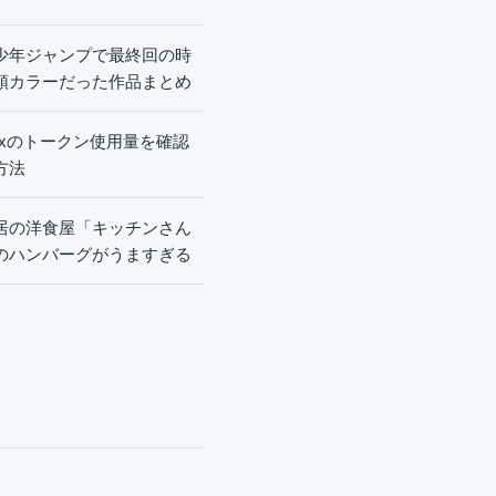
少年ジャンプで最終回の時
頭カラーだった作品まとめ
dexのトークン使用量を確認
方法
居の洋食屋「キッチンさん
のハンバーグがうますぎる