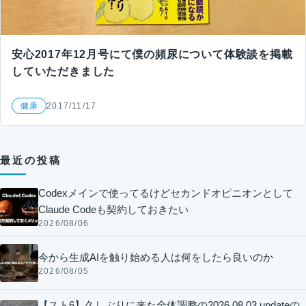
安心2017年12月号にて僕の頻尿について体験談を掲載
していただきました
健康
2017/11/17
最近の投稿
Codexメインで使ってるけどセカンドオピニオンとして
Claude Codeも契約しておきたい
2026/08/06
今から生成AIを触り始める人は何をしたら良いのか
2026/08/05
【スト6】久しぶりに来た全体調整の2026.08.03 updateの