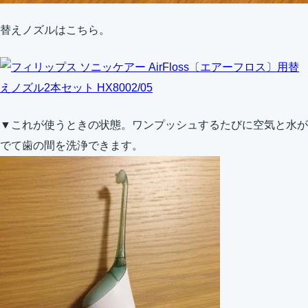
替えノズルはこちら。
フィリップス ソニッケアー AirFloss〔エアーフロス〕用替
えノズル2本セット HX8002/05
▼これが使うときの状態。ワンプッシュするたびに空気と水が
でて歯の間を洗浄できます。