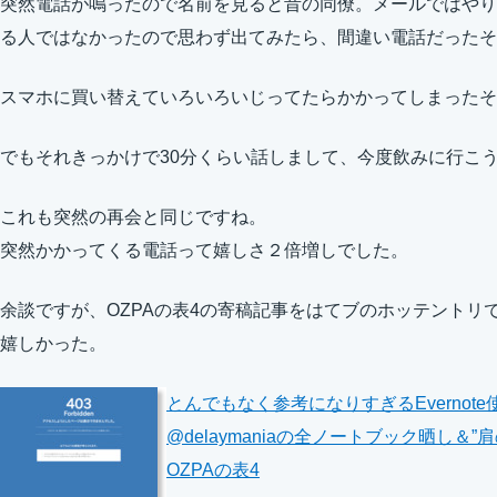
突然電話が鳴ったので名前を見ると昔の同僚。メールではやり
る人ではなかったので思わず出てみたら、間違い電話だったそうで
スマホに買い替えていろいろいじってたらかかってしまったそ
でもそれきっかけで30分くらい話しまして、今度飲みに行こ
これも突然の再会と同じですね。
突然かかってくる電話って嬉しさ２倍増しでした。
余談ですが、OZPAの表4の寄稿記事をはてブのホッテントリ
嬉しかった。
とんでもなく参考になりすぎるEvernote使
@delaymaniaの全ノートブック晒し＆”肩の
OZPAの表4