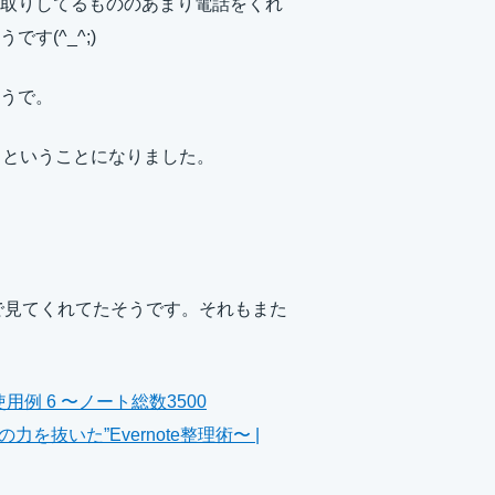
取りしてるもののあまり電話をくれ
す(^_^;)
うで。
うということになりました。
で見てくれてたそうです。それもまた
用例 6 〜ノート総数3500
力を抜いた”Evernote整理術〜 |