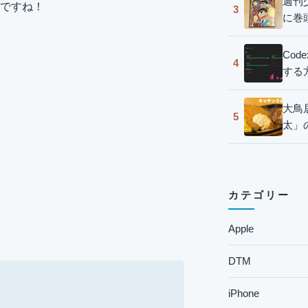
週刊
ですね！
3
に巻
Co
4
する
大鳥
5
太」
カテゴリー
Apple
DTM
iPhone