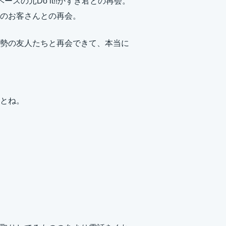
ースの元Do it!!かずき君との再会。
のお客さんとの再会。
勢の友人たちと再会できて、本当に
とね。