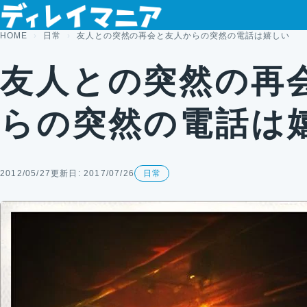
コンテンツへスキップ
HOME
日常
友人との突然の再会と友人からの突然の電話は嬉しい
友人との突然の再
らの突然の電話は
2012/05/27
更新日: 2017/07/26
日常