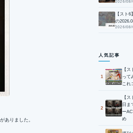
2026/08/
【スト6
の2026.0
2026/08/
人気記事
【ス
って
1
これ
【スト
日ま
2
ーA
め
がありました。