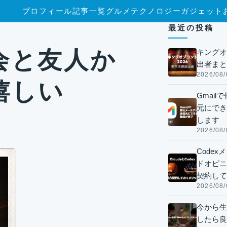
プロフィール
記事一覧
グルメ
テクノロジー
ガジェット
最近の投稿
会と友人か
キングオ
出者まと
2026/08/
嬉しい
Gmai
元にでき
します
2026/08/
Code
ドオピニオ
契約して
2026/08/
今から生
したら良