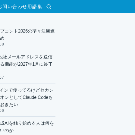
お問い合わせ
用語集
検索
ブコント2026の準々決勝進
め
08
lで他社メールアドレスを送信
る機能が2027年1月に終了
07
xメインで使ってるけどセカン
ンとしてClaude Codeも
おきたい
06
成AIを触り始める人は何を
いのか