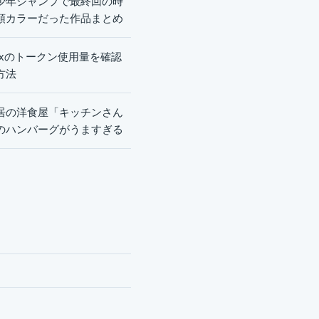
少年ジャンプで最終回の時
頭カラーだった作品まとめ
dexのトークン使用量を確認
方法
居の洋食屋「キッチンさん
のハンバーグがうますぎる