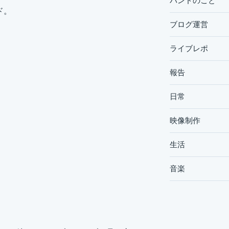
バンドのこと
ド。
ブログ運営
ライブレポ
報告
日常
映像制作
生活
音楽