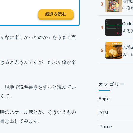
週刊
3
に巻
続きを読む
Co
4
する
んなに楽しかったのか」をうまく言
大鳥
5
太」
きると思うんですが、たぶん僕が楽
カテゴリー
、現地で説明書きをずっと読んでい
くて。
Apple
時のスケール感とか、そういうもの
DTM
書き出してみます。
iPhone