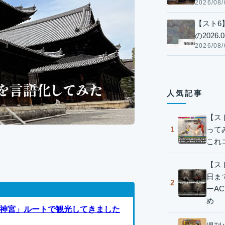
2026/08/
【スト6
の2026.0
2026/08/
人気記事
【ス
って
1
これ
【スト
日ま
2
ーA
め
神宮」ルートで観光してきました