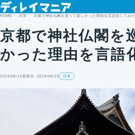
コンテンツへスキップ
HOME
日常
京都で神社仏閣を巡って楽しかった理由を言語化してみ
京都で神社仏閣を
かった理由を言語
2026/06/15
更新日: 2026/06/15
日常