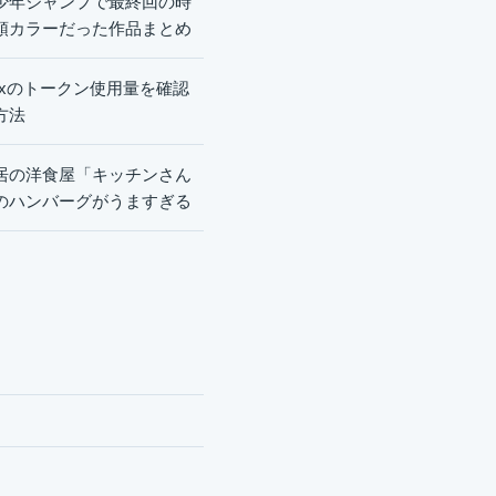
少年ジャンプで最終回の時
頭カラーだった作品まとめ
dexのトークン使用量を確認
方法
居の洋食屋「キッチンさん
のハンバーグがうますぎる