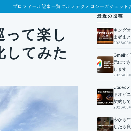
プロフィール
記事一覧
グルメ
テクノロジー
ガジェット
た
最近の投稿
巡って楽し
キングオ
出者まと
2026/08/
化してみた
Gmai
元にでき
します
2026/08/
Code
ドオピニオ
契約して
2026/08/
今から生
したら良