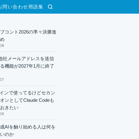
お問い合わせ
用語集
検索
ブコント2026の準々決勝進
め
08
lで他社メールアドレスを送信
る機能が2027年1月に終了
07
xメインで使ってるけどセカン
ンとしてClaude Codeも
おきたい
06
成AIを触り始める人は何を
いのか