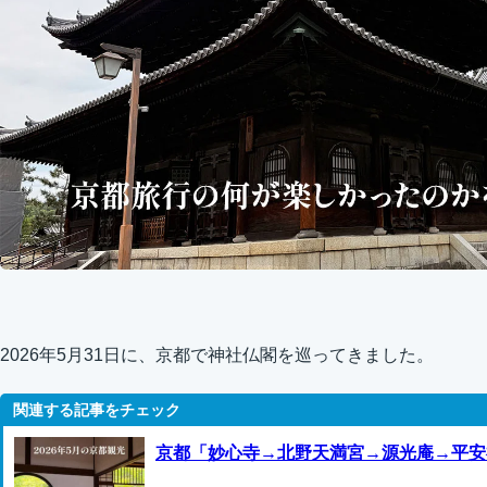
2026年5月31日に、京都で神社仏閣を巡ってきました。
京都「妙心寺→北野天満宮→源光庵→平安