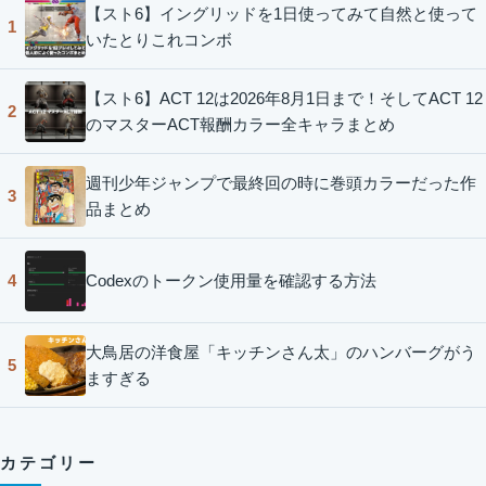
【スト6】イングリッドを1日使ってみて自然と使って
1
いたとりこれコンボ
【スト6】ACT 12は2026年8月1日まで！そしてACT 12
2
のマスターACT報酬カラー全キャラまとめ
週刊少年ジャンプで最終回の時に巻頭カラーだった作
3
品まとめ
Codexのトークン使用量を確認する方法
4
大鳥居の洋食屋「キッチンさん太」のハンバーグがう
5
ますぎる
カテゴリー