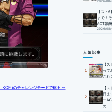
2026/08/
【スト6】
まで！そ
ACT報
2026/08/
人気記事
【ス
って
1
これ
「KOF-iのチャレンジモードで60ヒッ
【スト
日ま
2
ーA
め