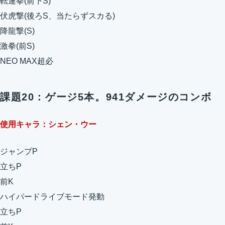
転連拳(前下S)
伏虎撃(後ろS、当たらずスカる)
降龍撃(S)
激拳(前S)
NEO MAX超必
課題20：ゲージ5本。941ダメージのコンボ
使用キャラ：シェン・ウー
ジャンプP
立ちP
前K
ハイパードライブモード発動
立ちP