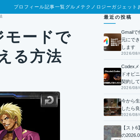
プロフィール
記事一覧
グルメ
テクノロジー
ガジェット
法
最近の投稿
ンジモードで
Gmai
元にでき
します
超える方法
2026/08/
Code
ドオピニオ
契約して
2026/08/
今から生
したら良
2026/08/
【スト6
の2026.0