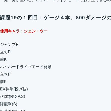
課題19の１回目：ゲージ４本。800ダメージ
使用キャラ：シェン・ウー
ジャンプP
立ちP
前K
ハイパードライブモード発動
立ちP
前K
EX弾拳(投げ技)
伏虎撃(後ろS)
降龍撃(S)