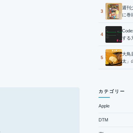
週刊
3
に巻
Co
4
する
大鳥
5
太」
カテゴリー
Apple
DTM
ボ