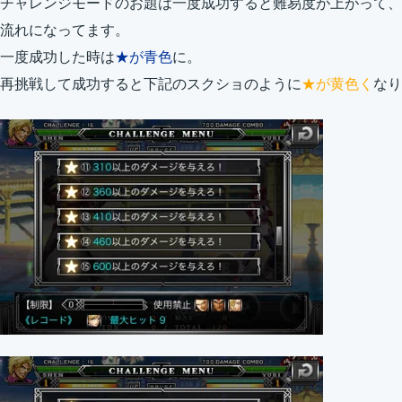
チャレンジモードのお題は一度成功すると難易度が上がって、
流れになってます。
一度成功した時は
★が青色
に。
再挑戦して成功すると下記のスクショのように
★が黄色く
なり