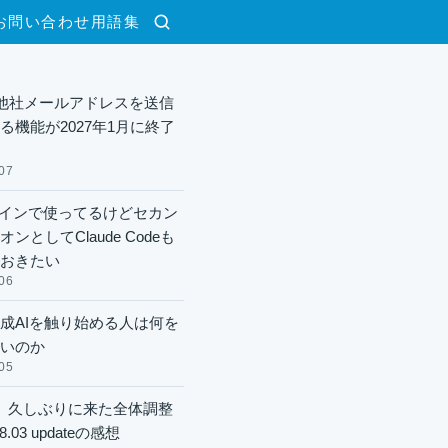
お問い合わせ
用語集
検索
lで他社メールアドレスを送信
る機能が2027年1月に終了
07
xメインで使ってるけどセカン
ンとしてClaude Codeも
おきたい
06
成AIを触り始める人は何を
いのか
05
】久しぶりに来た全体調整
8.03 updateの感想