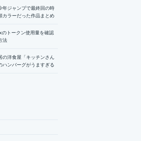
少年ジャンプで最終回の時
頭カラーだった作品まとめ
dexのトークン使用量を確認
方法
居の洋食屋「キッチンさん
のハンバーグがうますぎる