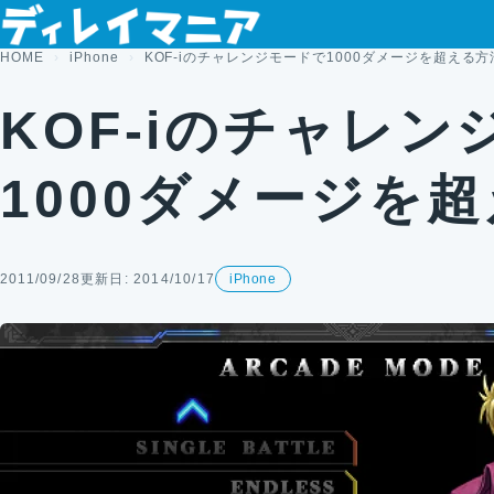
コンテンツへスキップ
HOME
iPhone
KOF-iのチャレンジモードで1000ダメージを超える方
KOF-iのチャレ
1000ダメージを
2011/09/28
更新日: 2014/10/17
iPhone