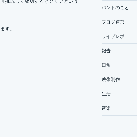
再挑戦して成功するとクリアという
バンドのこと
ブログ運営
ます。
ライブレポ
報告
日常
映像制作
生活
音楽