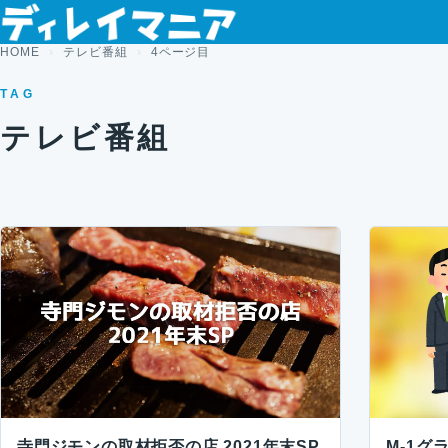
コンテンツへスキップ
HOME
テレビ番組
4ページ目
TAG
テレビ番組
寺門ジモンの取材拒否の店 2021年末SP
M-1グ