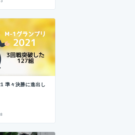
03
21 準々決勝に進出し
08