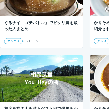
ぐるナイ「ゴチバトル」でピタリ賞を取
かりそ
った人まとめ
紹介さ
エンタメ
2021/09/29
グルメ
相席食堂の山田菜々ゲスト回で爆笑をか
かりそ