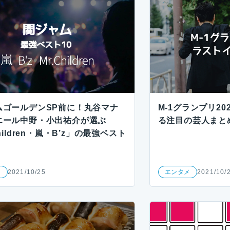
ムゴールデンSP前に！丸谷マナ
M-1グランプリ2
エール中野・小出祐介が選ぶ
る注目の芸人まと
hildren・嵐・B’z」の最強ベスト
メ
2021/10/25
エンタメ
2021/10/