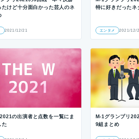
ったけど十分面白かった芸人のネ
特に好きだったネ
め
メ
2021/12/21
エンタメ
2021/12/
W 2021の出演者と点数を一覧にま
M-1グランプリ2
した
9組まとめ