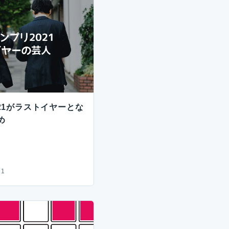
021がラストイヤーとな
め
21