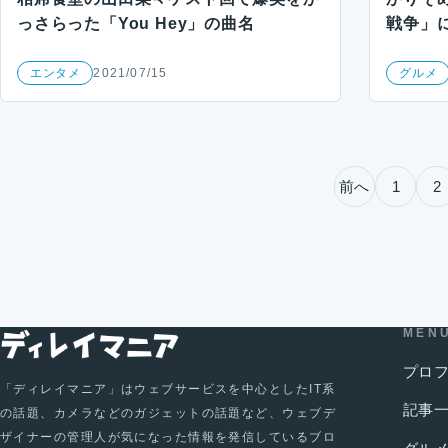
っさらった「You Hey」の曲名
戦争」
エンタメ
2021/07/15
グルメ
投稿のページ送り
前へ
1
2
MEN
プロ
「ディレイマニア」はウェブサービスを中心としたIT系
記事
の話題、カメラなどのガジェットの話題など、ウェブデ
ザイナーの管理人が気になった情報を発信しているブロ