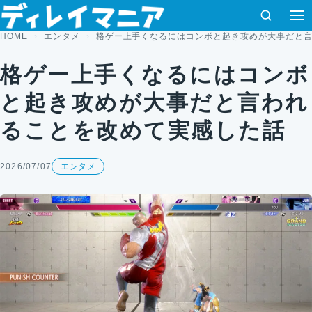
コンテンツへスキップ
検索
メ
HOME
エンタメ
格ゲー上手くなるにはコンボと起き攻めが大事だと
格ゲー上手くなるにはコンボ
と起き攻めが大事だと言われ
ることを改めて実感した話
2026/07/07
エンタメ