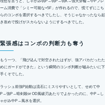
理想を言うと、しゃがみ弱P→弱P→弱K→強天穿輪→中Pフレ
ーム消費で「シミー可能な+5F」が作れるので、慌てずにこち
らのコンボを選択するべきでしたし、そうじゃなかったなら起
き攻めで投げがスカらないようにするべきでした。
緊張感はコンボの判断力も奪う
もう一つ、「飛び込んで対空されたはずが、強アパカだったた
めにガードができた」という瞬間のコンボ判断が嘘みたいに下
手くそでした。
ラッシュ前強P始動は流石にミスりやすいとして、せめて中
P→強P→暗剣殺or OD風破刃あたりでよかったのに、中P→し
ゃがみ中P→風水を選択。