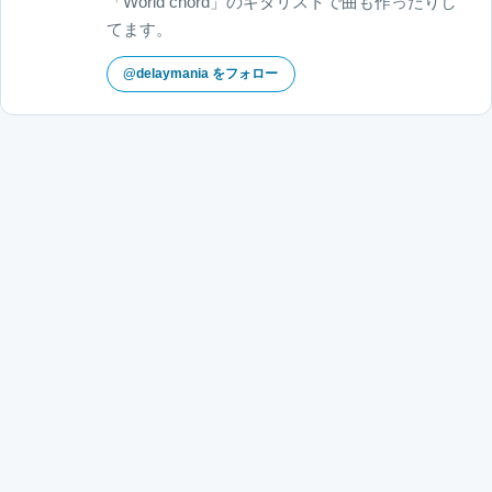
「World chord」のギタリストで曲も作ったりし
てます。
@delaymania をフォロー