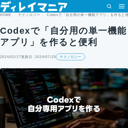
コンテンツへスキップ
検索
HOME
テクノロジー
Codexで「自分用の単一機能アプリ」を作ると
Codexで「自分用の単一機能
アプリ」を作ると便利
2026/02/27
更新日: 2026/07/20
テクノロジー