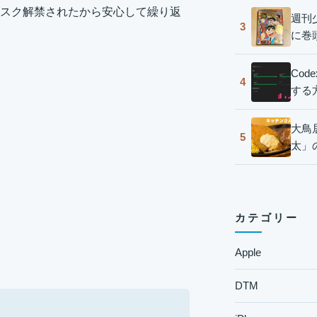
スク解禁されたから安心して繰り返
週刊
3
に巻
Co
4
する
大鳥
5
太」
カテゴリー
Apple
DTM