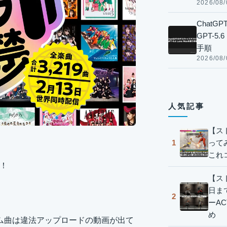
2026/08/
Chat
GPT-5
手順
2026/08/
人気記事
【ス
って
1
これ
た！
【スト
日ま
2
ーA
め
バム曲は違法アップロードの動画が出て