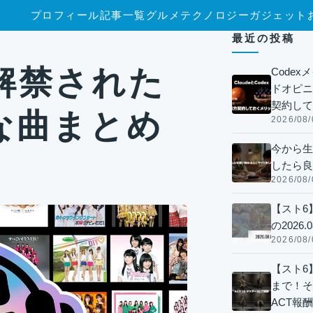
プロフィール
記事一覧
グルメ
テクノロジー
ガジェット
め
最近の投稿
解禁された
Code
ドオピニオ
契約して
な曲まとめ
2026/08/
今から生
したら良
2026/08/
【スト6
の2026.0
2026/08/
【スト6】
まで！そ
ACT報