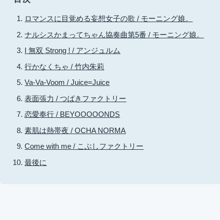
ロマンスに目覚める妄想女子の歌 / モーニング娘。
ナルシスかまってちゃん協奏曲第5番 / モーニング娘。
I 無双 Strong ! / アンジュルム
行かなくちゃ / 竹内朱莉
Va-Va-Voom / Juice=Juice
表面張力 / つばきファクトリー
恋愛奉行 / BEYOOOOONDS
素肌は熱帯夜 / OCHA NORMA
Come with me / こぶしファクトリー
最後に