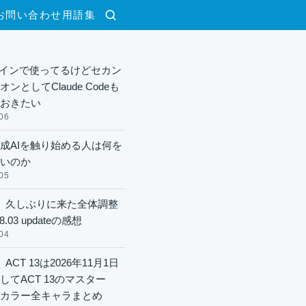
お問い合わせ
用語集
検索
xメインで使ってるけどセカン
ンとしてClaude Codeも
おきたい
06
成AIを触り始める人は何を
いのか
05
】久しぶりに来た全体調整
8.03 updateの感想
04
ACT 13は2026年11月1日
してACT 13のマスター
酬カラー全キャラまとめ