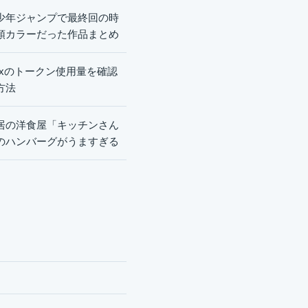
少年ジャンプで最終回の時
頭カラーだった作品まとめ
dexのトークン使用量を確認
方法
居の洋食屋「キッチンさん
のハンバーグがうますぎる