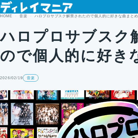
コンテンツへスキップ
HOME
音楽
ハロプロサブスク解禁されたので個人的に好きな曲まと
ハロプロサブスク
ので個人的に好き
2026/02/19
音楽