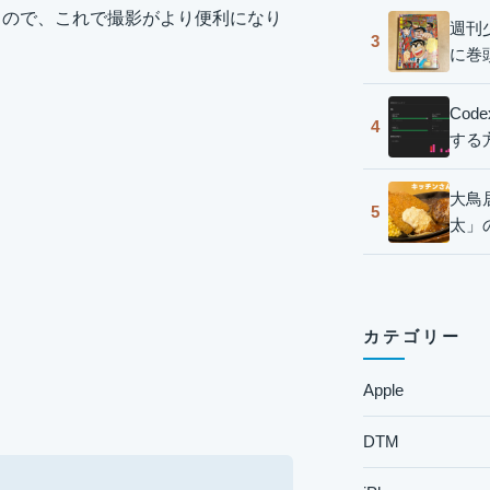
るので、これで撮影がより便利になり
週刊
3
に巻
Co
4
する
大鳥
5
太」
カテゴリー
Apple
DTM