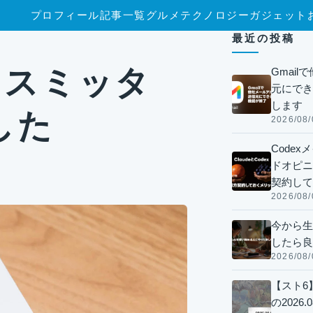
プロフィール
記事一覧
グルメ
テクノロジー
ガジェット
最近の投稿
ランスミッタ
Gmai
元にでき
します
した
2026/08/
Code
ドオピニオ
契約して
2026/08/
今から生
したら良
2026/08/
【スト6
の2026.0