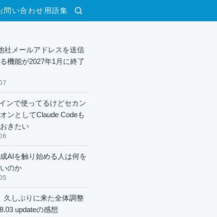
お問い合わせ
用語集
検索
lで他社メールアドレスを送信
る機能が2027年1月に終了
07
xメインで使ってるけどセカン
ンとしてClaude Codeも
おきたい
06
成AIを触り始める人は何を
いのか
05
】久しぶりに来た全体調整
8.03 updateの感想