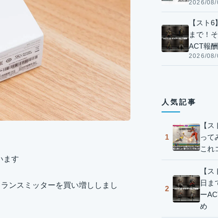
2026/08/
【スト6】
まで！そ
ACT報
2026/08/
人気記事
【ス
って
1
これ
います
【スト
日ま
のトランスミッターを買い増ししまし
2
ーA
め