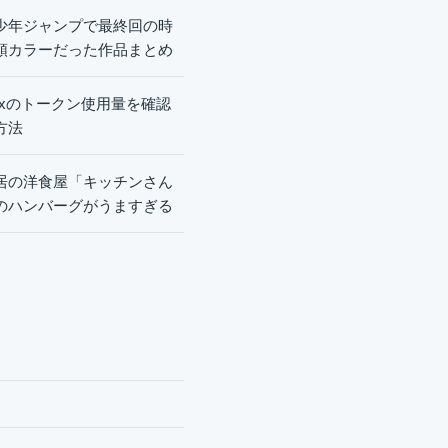
少年ジャンプで最終回の時
頭カラーだった作品まとめ
dexのトークン使用量を確認
方法
居の洋食屋「キッチンさん
のハンバーグがうますぎる