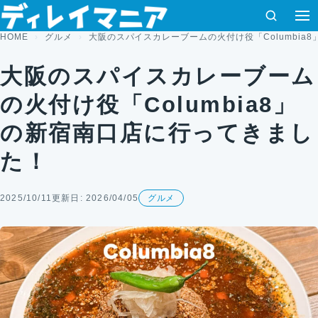
コンテンツへスキップ
検索
メ
HOME
グルメ
大阪のスパイスカレーブームの火付け役「Columbia
大阪のスパイスカレーブーム
の火付け役「Columbia8」
の新宿南口店に行ってきまし
た！
2025/10/11
更新日: 2026/04/05
グルメ