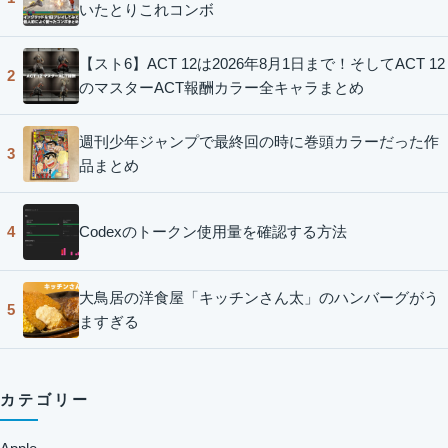
いたとりこれコンボ
【スト6】ACT 12は2026年8月1日まで！そしてACT 12
2
のマスターACT報酬カラー全キャラまとめ
週刊少年ジャンプで最終回の時に巻頭カラーだった作
3
品まとめ
Codexのトークン使用量を確認する方法
4
大鳥居の洋食屋「キッチンさん太」のハンバーグがう
5
ますぎる
カテゴリー