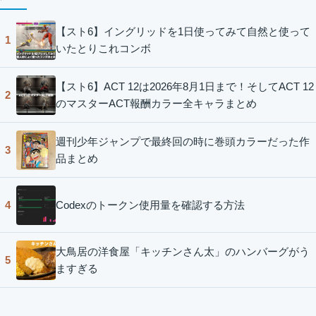
【スト6】イングリッドを1日使ってみて自然と使って
1
いたとりこれコンボ
【スト6】ACT 12は2026年8月1日まで！そしてACT 12
2
のマスターACT報酬カラー全キャラまとめ
週刊少年ジャンプで最終回の時に巻頭カラーだった作
3
品まとめ
Codexのトークン使用量を確認する方法
4
大鳥居の洋食屋「キッチンさん太」のハンバーグがう
5
ますぎる