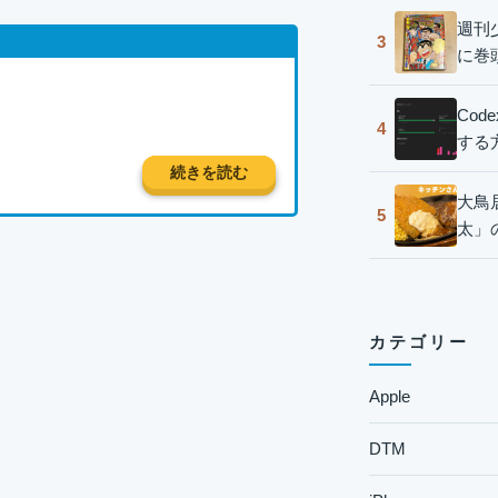
週刊
3
に巻
Co
4
する
続きを読む
大鳥
5
太」
カテゴリー
Apple
DTM