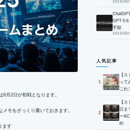
2026/08/
Chat
GPT-5
手順
2026/08/
人気記事
【ス
って
1
これ
ョンは9月2日が初戦となります。
【スト
日ま
なメモをざっくり書いておきます。
2
ーA
め
ります