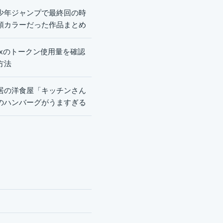
少年ジャンプで最終回の時
頭カラーだった作品まとめ
dexのトークン使用量を確認
方法
居の洋食屋「キッチンさん
のハンバーグがうますぎる