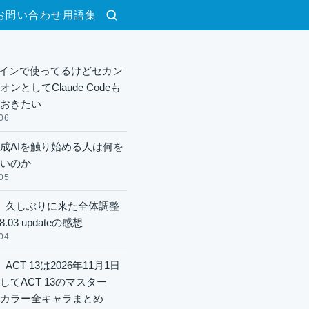
お問い合わせ
用語集
検索
xメインで使ってるけどセカン
ンとしてClaude Codeも
おきたい
06
成AIを触り始める人は何を
いのか
05
】久しぶりに来た全体調整
8.03 updateの感想
04
ACT 13は2026年11月1日
してACT 13のマスター
酬カラー全キャラまとめ