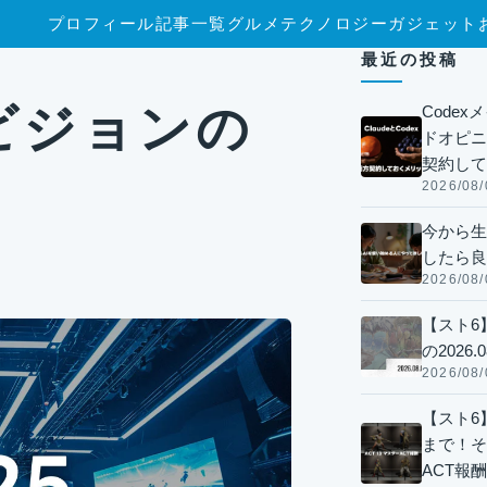
プロフィール
記事一覧
グルメ
テクノロジー
ガジェット
最近の投稿
ィビジョンの
Code
ドオピニオ
契約して
2026/08/
今から生
したら良
2026/08/
【スト6
の2026.0
2026/08/
【スト6】
まで！そ
ACT報