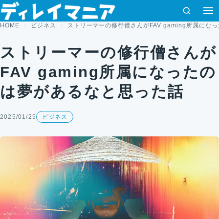
コンテンツへスキップ
検索
HOME
ビジネス
ストリーマーの修行僧さんがFAV gaming所属に
ストリーマーの修行僧さんが
FAV gaming所属になったの
は夢があるなと思った話
2025/01/25
ビジネス