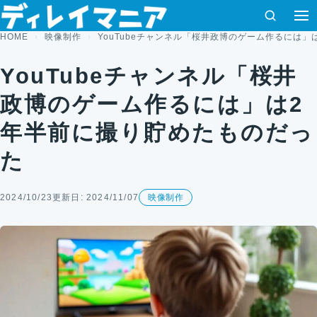
コンテンツへスキップ
検索
HOME
映像制作
YouTubeチャンネル「桜井政博のゲーム作るには
YouTubeチャンネル「桜井
政博のゲーム作るには」は2
年半前に撮り貯めたものだっ
た
2024/10/23
更新日: 2024/11/07
映像制作