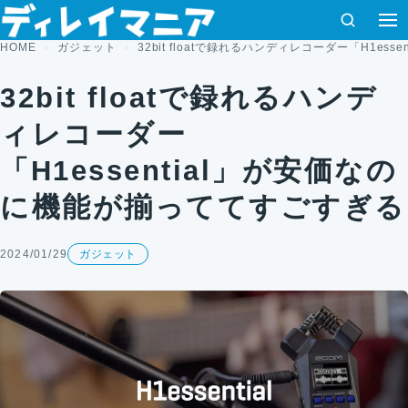
コンテンツへスキップ
検索
HOME
ガジェット
32bit floatで録れるハンディレコーダー「H1e
32bit floatで録れるハンデ
ィレコーダー
「H1essential」が安価なの
に機能が揃っててすごすぎる
2024/01/29
ガジェット