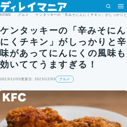
コンテンツへスキップ
検索
メ
HOME
グルメ
ケンタッキーの「辛みそにんにくチキン」がしっかり
ケンタッキーの「辛みそにん
にくチキン」がしっかりと辛
味があってにんにくの風味も
効いててうますぎる！
2023/12/03
更新日: 2023/12/03
グルメ