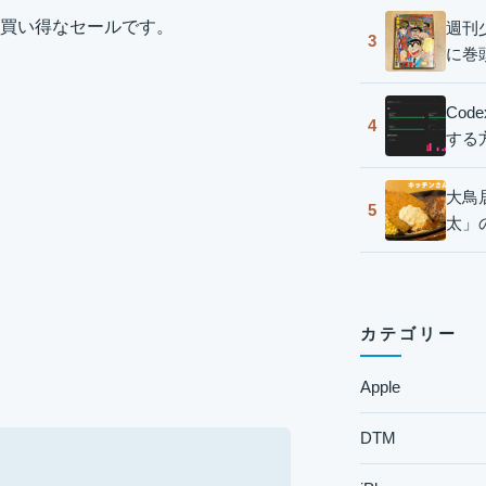
買い得なセールです。
週刊
3
に巻
Co
4
する
大鳥
5
太」
カテゴリー
Apple
DTM