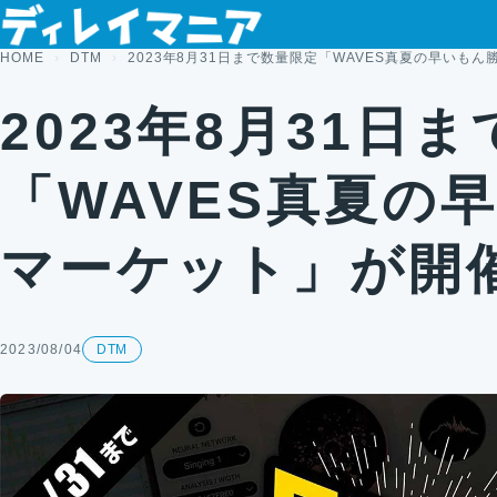
コンテンツへスキップ
HOME
DTM
2023年8月31日まで数量限定「WAVES真夏の早いも
2023年8月31日
「WAVES真夏の
マーケット」が開
2023/08/04
DTM