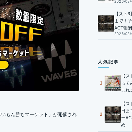
2026/08/
【スト6】
まで！そ
ACT報
2026/08/
人気記事
【ス
って
1
これ
【スト
日ま
2
S真夏の早いもん勝ちマーケット」が開催され
ーA
め