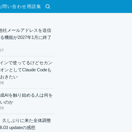
お問い合わせ
用語集
検索
lで他社メールアドレスを送信
る機能が2027年1月に終了
07
xメインで使ってるけどセカン
ンとしてClaude Codeも
おきたい
06
成AIを触り始める人は何を
いのか
05
】久しぶりに来た全体調整
8.03 updateの感想