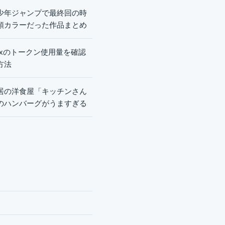
少年ジャンプで最終回の時
頭カラーだった作品まとめ
dexのトークン使用量を確認
方法
居の洋食屋「キッチンさん
のハンバーグがうますぎる