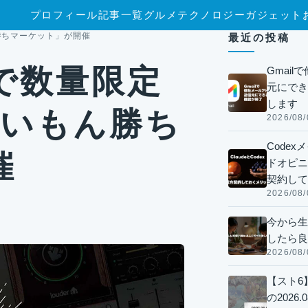
プロフィール
記事一覧
グルメ
テクノロジー
ガジェット
ん勝ちマーケット」が開催
最近の投稿
まで数量限定
Gmai
元にでき
します
早いもん勝ち
2026/08/
Code
催
ドオピニオ
契約して
2026/08/
今から生
したら良
2026/08/
【スト6
の2026.0