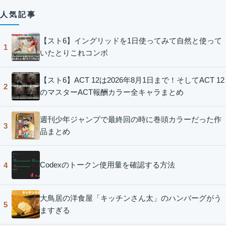
人気記事
【スト6】イングリッドを1日使ってみて自然と使って
1
いたとりこれコンボ
【スト6】ACT 12は2026年8月1日まで！そしてACT 12
2
のマスターACT報酬カラー全キャラまとめ
週刊少年ジャンプで最終回の時に巻頭カラーだった作
3
品まとめ
Codexのトークン使用量を確認する方法
4
大鳥居の洋食屋「キッチンさん太」のハンバーグがう
5
ますぎる