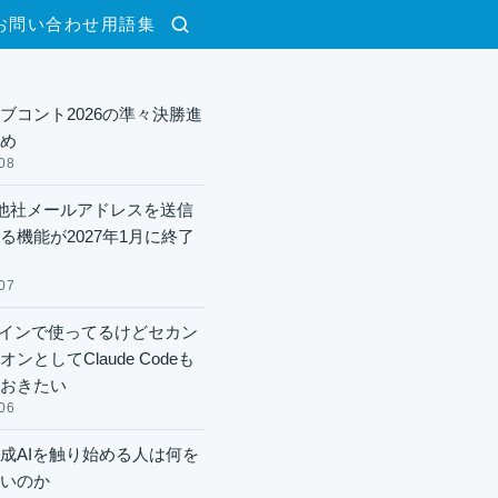
お問い合わせ
用語集
検索
ブコント2026の準々決勝進
め
08
lで他社メールアドレスを送信
る機能が2027年1月に終了
07
xメインで使ってるけどセカン
ンとしてClaude Codeも
おきたい
06
成AIを触り始める人は何を
いのか