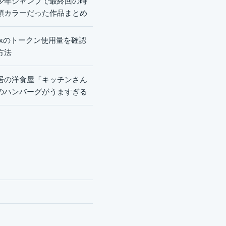
少年ジャンプで最終回の時
頭カラーだった作品まとめ
dexのトークン使用量を確認
方法
居の洋食屋「キッチンさん
のハンバーグがうますぎる