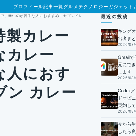
プロフィール
記事一覧
グルメ
テクノロジー
ガジェット
、辛いのが苦手な人におすすめ！セブンイレブン カレーフェス 2023
最近の投稿
特製カレー
キングオ
出者まと
2026/08/
なカレー
Gmai
元にでき
な人におす
します
2026/08/
ブン カレー
Code
ドオピニオ
契約して
2026/08/
今から生
したら良