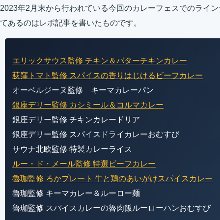
2023年2月末から行われている今回のカレーフェスでのライ
てあるのはレポ記事を書いたものです。
エリックサウス監修 チキン＆バターチキンカレー
荻窪トマト監修 スパイスの香りはじけるビーフカレー
オーベルジーヌ監修 キーマカレーパン
銀座デリー監修 カシミール＆コルマカレー
銀座デリー監修 チキンカレードリア
銀座デリー監修 スパイスドライカレーおむすび
サウナ北欧監修 特製カレーライス
ルー・ド・メール監修 特選ビーフカレー
魯珈監修 ろかプレート 牛と鶏のあいがけスパイスカレー
魯珈監修 キーマカレー＆ルーロー麺
魯珈監修 スパイスカレーの魯肉飯ルーローハンおむすび