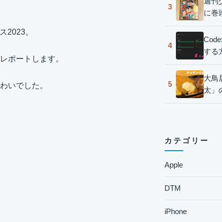
週刊
3
に巻
2023。
Co
4
する
レポートします。
大鳥
5
わいでした。
太」
カテゴリー
Apple
DTM
iPhone