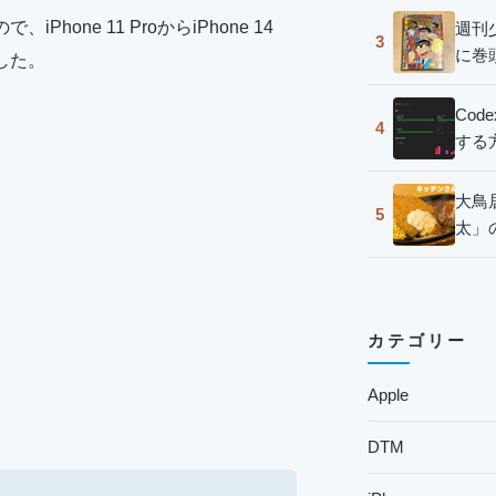
ne 11 ProからiPhone 14
週刊
3
に巻
した。
Co
4
する
大鳥
5
太」
カテゴリー
Apple
DTM