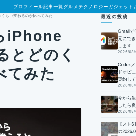
プロフィール
記事一覧
グルメ
テクノロジー
ガジェット
えるとどのくらい変わるのか比べてみた
最近の投稿
らiPhone
Gmai
元にでき
します
えるとどのく
2026/08/
Code
べてみた
ドオピニオ
契約して
2026/08/
今から生
したら良
2026/08/
【スト6
の2026.0