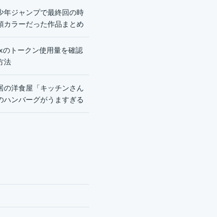
少年ジャンプで最終回の時
頭カラーだった作品まとめ
dexのトークン使用量を確認
方法
居の洋食屋「キッチンさん
のハンバーグがうますぎる