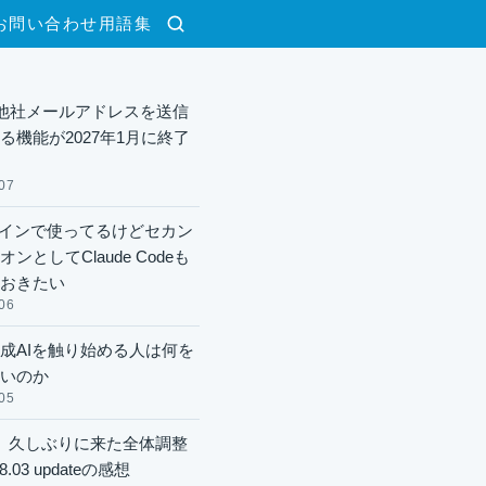
お問い合わせ
用語集
検索
lで他社メールアドレスを送信
る機能が2027年1月に終了
07
xメインで使ってるけどセカン
ンとしてClaude Codeも
おきたい
06
成AIを触り始める人は何を
いのか
05
】久しぶりに来た全体調整
8.03 updateの感想