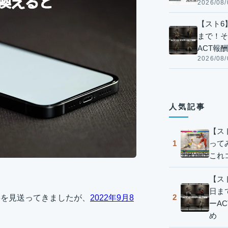
2026/08/
【スト6】
まで！そ
ACT報
2026/08/
人気記事
【ス
って
1
これ
【スト
日ま
2
2,13を見送ってきましたが、
2022年9月8
ーA
め