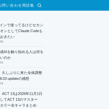
お問い合わせ
用語集
検索
xメインで使ってるけどセカン
ンとしてClaude Codeも
おきたい
06
成AIを触り始める人は何を
いのか
05
】久しぶりに来た全体調整
8.03 updateの感想
04
ACT 13は2026年11月1日
してACT 13のマスター
酬カラー全キャラまとめ