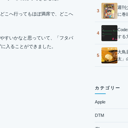
週刊
3
どこへ行ってもほぼ満席で、どこへ
に巻
Co
4
する
やすいかなと思っていて、「フタバ
ずに入ることができました。
大鳥
5
太」
カテゴリー
Apple
DTM