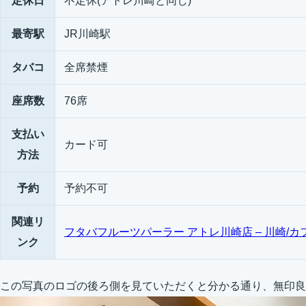
定休日
不定休(アトレ川崎と同じ)
最寄駅
JR川崎駅
タバコ
全席禁煙
座席数
76席
支払い
カード可
方法
予約
予約不可
関連リ
フタバフルーツパーラー アトレ川崎店 – 川崎/カフ
ンク
この写真のロゴの後ろ側を見ていただくと分かる通り、無印良