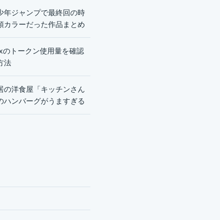
少年ジャンプで最終回の時
頭カラーだった作品まとめ
dexのトークン使用量を確認
方法
居の洋食屋「キッチンさん
のハンバーグがうますぎる