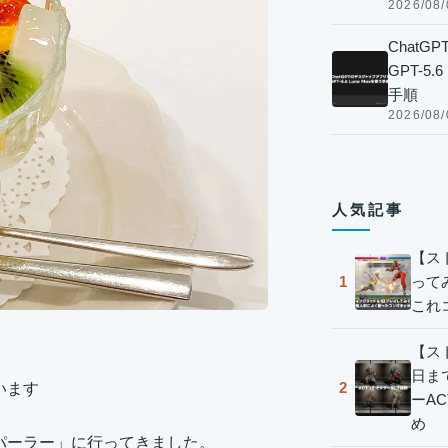
2026/08/
Chat
GPT-5
手順
2026/08/
人気記事
【ス
って
1
これ
【スト
日ま
2
います
ーA
め
パーラー」に行ってきました。