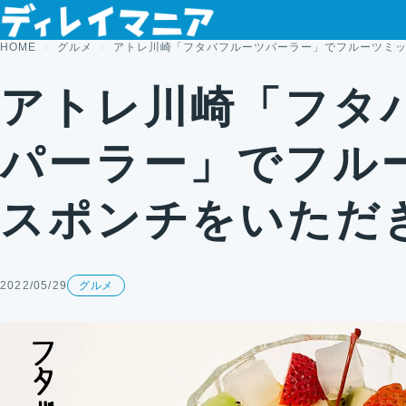
コンテンツへスキップ
HOME
グルメ
アトレ川崎「フタバフルーツパーラー」でフルーツミ
アトレ川崎「フタ
パーラー」でフル
スポンチをいただ
2022/05/29
グルメ