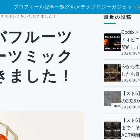
プロフィール
記事一覧
グルメ
テクノロジー
ガジェット
ックスポンチをいただきました！
最近の投稿
バフルーツ
Code
ドオピニオ
契約して
ーツミック
2026/08/
今から生
きました！
したら良
2026/08/
【スト6
の2026.0
2026/08/
【スト6】
まで！そ
ACT報