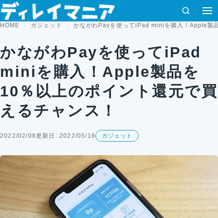
コンテンツへスキップ
検索
HOME
ガジェット
かながわPayを使ってiPad miniを購入！App
かながわPayを使ってiPad
miniを購入！Apple製品を
10％以上のポイント還元で買
えるチャンス！
2022/02/08
更新日: 2022/05/16
ガジェット