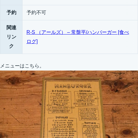
予約
予約不可
関連
R-S （アールズ） – 常盤平/ハンバーガー [食べ
リン
ログ]
ク
メニューはこちら。