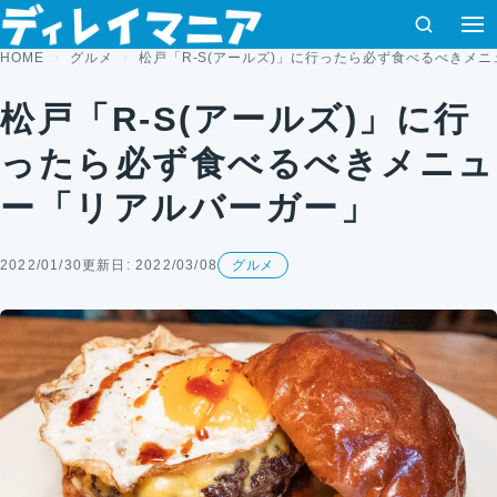
コンテンツへスキップ
検索
HOME
グルメ
松戸「R-S(アールズ)」に行ったら必ず食べるべきメ
松戸「R-S(アールズ)」に行
ったら必ず食べるべきメニュ
ー「リアルバーガー」
2022/01/30
更新日: 2022/03/08
グルメ