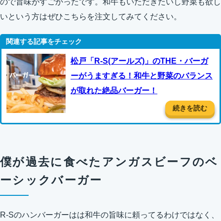
ので旨味がすごかったです。和牛もいただきたいし野菜も欲し
いという方はぜひこちらを注文してみてください。
松戸「R-S(アールズ)」のTHE・バーガ
ーがうますぎる！和牛と野菜のバランス
が取れた絶品バーガー！
続きを読む
僕が過去に食べたアンガスビーフのベ
ーシックバーガー
R-Sのハンバーガーはは和牛の旨味に頼ってるわけではなく、