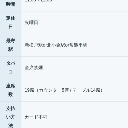
時間
定休
火曜日
日
最寄
新松戸駅or北小金駅or常盤平駅
駅
タバ
全席禁煙
コ
座席
19席（カウンター5席 / テーブル14席）
数
支払
い方
カード不可
法