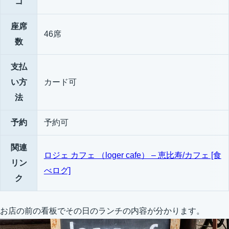
コ
座席
46席
数
支払
い方
カード可
法
予約
予約可
関連
ロジェ カフェ （loger cafe） – 恵比寿/カフェ [食
リン
べログ]
ク
お店の前の看板でその日のランチの内容が分かります。