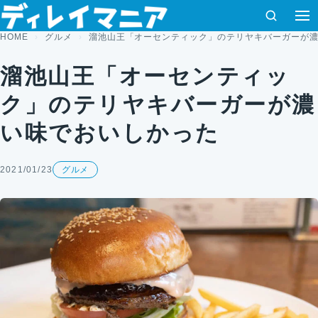
コンテンツへスキップ
検索
メ
HOME
グルメ
溜池山王「オーセンティック」のテリヤキバーガーが
溜池山王「オーセンティッ
ク」のテリヤキバーガーが濃
い味でおいしかった
2021/01/23
グルメ