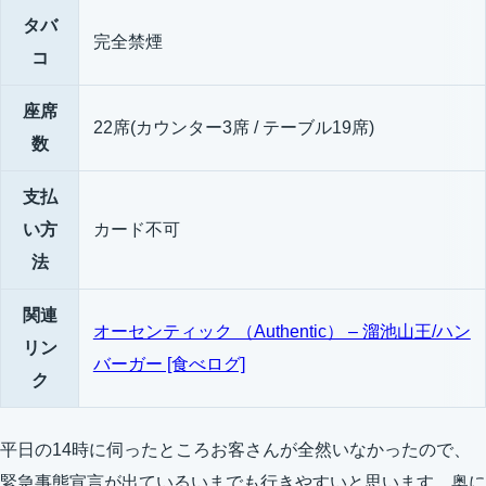
タバ
完全禁煙
コ
座席
22席(カウンター3席 / テーブル19席)
数
支払
い方
カード不可
法
関連
オーセンティック （Authentic） – 溜池山王/ハン
リン
バーガー [食べログ]
ク
平日の14時に伺ったところお客さんが全然いなかったので、
緊急事態宣言が出ているいまでも行きやすいと思います。奥に