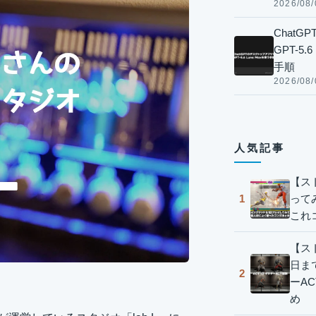
2026/08/
Chat
GPT-5
手順
2026/08/
人気記事
【ス
って
1
これ
【スト
日ま
2
ーA
め