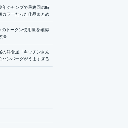
少年ジャンプで最終回の時
頭カラーだった作品まとめ
dexのトークン使用量を確認
方法
居の洋食屋「キッチンさん
のハンバーグがうますぎる