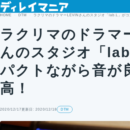
コンテンツへスキップ
HOME
DTM
ラクリマのドラマーLEVINさんのスタジオ「lab.L」
ラクリマのドラマー
んのスタジオ「lab
パクトながら音が
高！
2020/12/17
更新日: 2020/12/18
DTM