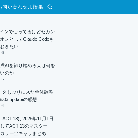
お問い合わせ
用語集
検索
xメインで使ってるけどセカン
ンとしてClaude Codeも
おきたい
06
成AIを触り始める人は何を
いのか
05
】久しぶりに来た全体調整
8.03 updateの感想
04
ACT 13は2026年11月1日
してACT 13のマスター
酬カラー全キャラまとめ