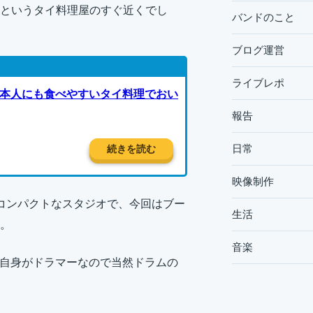
というタイ料理屋のすぐ近くでし
バンドのこと
ブログ運営
ライブレポ
本人にも食べやすいタイ料理でおい
報告
日常
続きを読む
映像制作
コンパクトなスタジオで、今回はブー
生活
。
音楽
ご自身がドラマーなので当然ドラムの