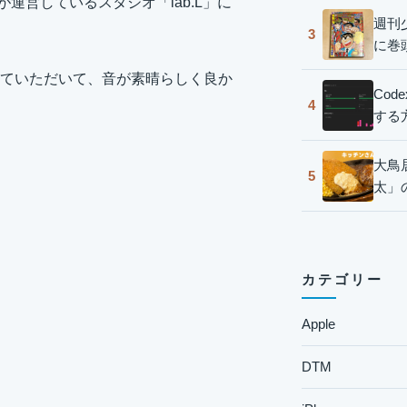
Nさんが運営しているスタジオ「lab.L」に
週刊
3
に巻
ていただいて、音が素晴らしく良か
Co
4
する
大鳥
5
太」
カテゴリー
Apple
DTM