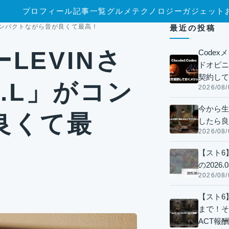
プロフィール
記事一覧
グルメ
テクノロジー
ガジェット
がコンパクトながら音が良くて最高！
最近の投稿
LEVINさ
Code
ドオピニオ
契約して
.L」がコン
2026/08/
今から生
良くて最
したら良
2026/08/
【スト6
の2026.0
2026/08/
【スト6】
まで！そ
ACT報