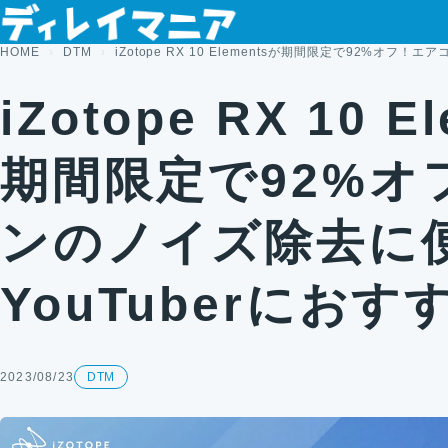
コンテンツへスキップ
HOME
DTM
iZotope RX 10 Elementsが期間限定で92%オフ
iZotope RX 10 E
期間限定で92%オ
ンのノイズ除去に
YouTuberにおす
2023/08/23
DTM