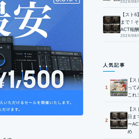
2026/08/
【スト6】
まで！そ
ACT報
2026/08/
人気記事
【ス
って
1
これ
【スト
日ま
2
ーA
め