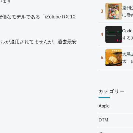
います
週刊
3
に巻
なモデルである「iZotope RX 10
Co
4
する
ではセールが適用されてませんが、過去最安
大鳥
5
太」
カテゴリー
Apple
DTM