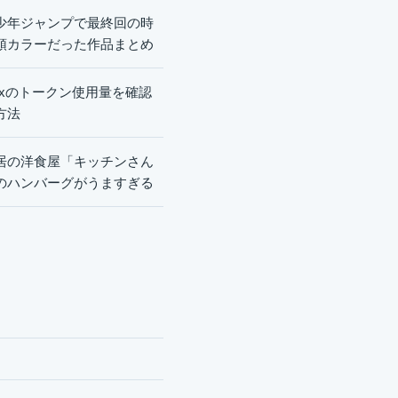
少年ジャンプで最終回の時
頭カラーだった作品まとめ
dexのトークン使用量を確認
方法
居の洋食屋「キッチンさん
のハンバーグがうますぎる