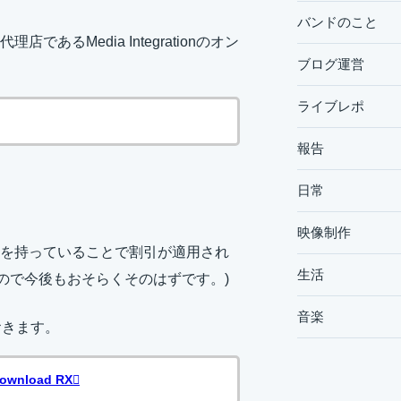
バンドのこと
理店であるMedia Integrationのオン
ブログ運営
ライブレポ
報告
日常
映像制作
entsを持っていることで割引が適用され
生活
たので今後もおそらくそのはずです。)
音楽
ておきます。
 download RX