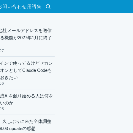
お問い合わせ
用語集
検索
lで他社メールアドレスを送信
る機能が2027年1月に終了
07
xメインで使ってるけどセカン
ンとしてClaude Codeも
おきたい
06
成AIを触り始める人は何を
いのか
05
】久しぶりに来た全体調整
8.03 updateの感想