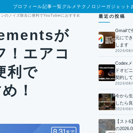
プロフィール
記事一覧
グルメ
テクノロジー
ガジェット
！エアコンのノイズ除去に便利でYouTuberにおすすめ！
最近の投稿
lementsが
Gmai
元にでき
します
フ！エアコ
2026/08/
Code
便利で
ドオピニオ
契約して
2026/08/
すめ！
今から生
したら良
2026/08/
【スト6
の2026.0