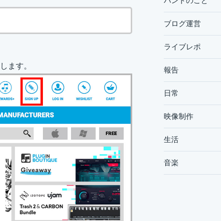
バンドのこと
ブログ運営
ライブレポ
します。
報告
日常
映像制作
生活
音楽