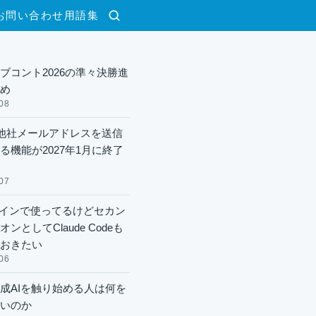
お問い合わせ
用語集
検索
ブコント2026の準々決勝進
め
08
lで他社メールアドレスを送信
る機能が2027年1月に終了
07
xメインで使ってるけどセカン
ンとしてClaude Codeも
おきたい
06
成AIを触り始める人は何を
いのか