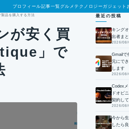
プロフィール
記事一覧
グルメ
テクノロジー
ガジェット
e」で製品を購入する方法
最近の投稿
ンが安く買
キングオ
出者まと
2026/08/
tique」で
Gmai
元にでき
法
します
2026/08/
Code
ドオピニオ
契約して
2026/08/
今から生
したら良