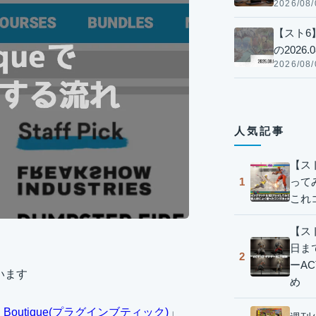
2026/08/
【スト6
の2026.0
2026/08/
人気記事
【ス
って
1
これ
【スト
日ま
2
ーA
います
め
in Boutique(プラグインブティック)
」