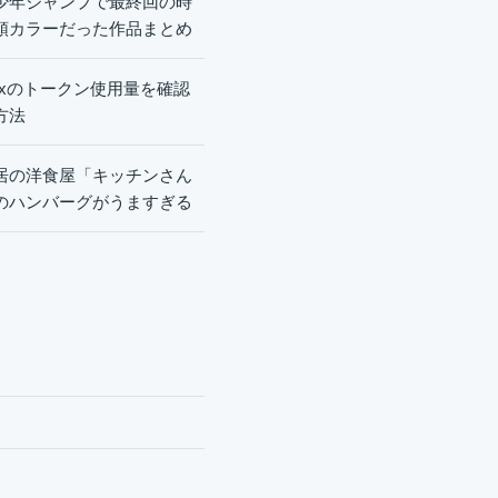
少年ジャンプで最終回の時
頭カラーだった作品まとめ
dexのトークン使用量を確認
方法
居の洋食屋「キッチンさん
のハンバーグがうますぎる