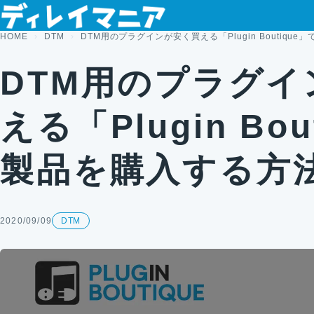
コンテンツへスキップ
HOME
DTM
DTM用のプラグインが安く買える「Plugin Boutiqu
DTM用のプラグイ
える「Plugin Bou
製品を購入する方
2020/09/09
DTM