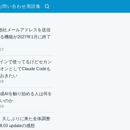
お問い合わせ
用語集
検索
lで他社メールアドレスを送信
る機能が2027年1月に終了
07
xメインで使ってるけどセカン
ンとしてClaude Codeも
おきたい
06
成AIを触り始める人は何を
いのか
05
】久しぶりに来た全体調整
8.03 updateの感想