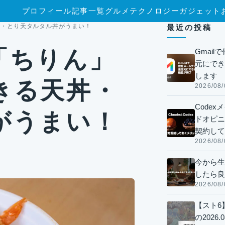
プロフィール
記事一覧
グルメ
テクノロジー
ガジェット
丼・とり天タルタル丼がうまい！
最近の投稿
「ちりん」
Gmai
元にでき
します
きる天丼・
2026/08/
Code
がうまい！
ドオピニオ
契約して
2026/08/
今から生
したら良
2026/08/
【スト6
の2026.0