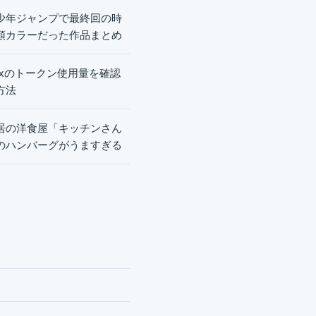
少年ジャンプで最終回の時
頭カラーだった作品まとめ
dexのトークン使用量を確認
方法
居の洋食屋「キッチンさん
のハンバーグがうますぎる