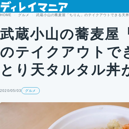
コンテンツへスキップ
HOME
グルメ
武蔵小山の蕎麦屋「ちりん」のテイクアウトできる天
武蔵小山の蕎麦屋
のテイクアウトで
とり天タルタル丼
2020/05/03
グルメ