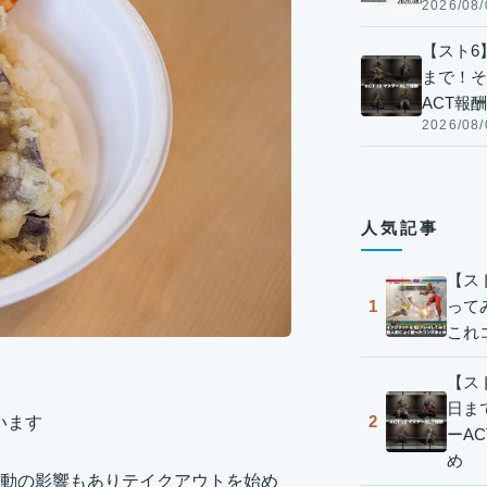
2026/08/
【スト6】
まで！そ
ACT報
2026/08/
人気記事
【ス
って
1
これ
【スト
日ま
2
います
ーA
め
動の影響もありテイクアウトを始め