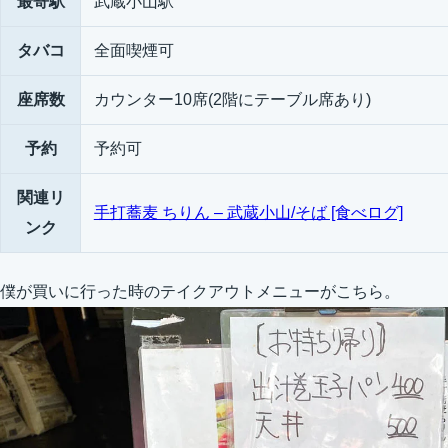
最寄駅
武蔵小山駅
タバコ
全面喫煙可
座席数
カウンター10席(2階にテーブル席あり)
予約
予約可
関連リ
手打蕎麦 ちりん – 武蔵小山/そば [食べログ]
ンク
僕が買いに行った時のテイクアウトメニューがこちら。