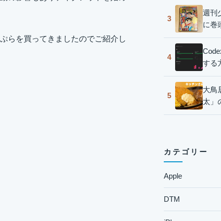
週刊
3
に巻
ぷらを買ってきましたのでご紹介し
Co
4
する
大鳥
5
太」
カテゴリー
Apple
DTM