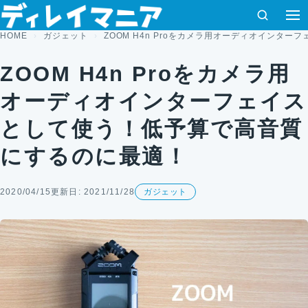
コンテンツへスキップ
検索
HOME
ガジェット
ZOOM H4n Proをカメラ用オーディオインタ
ZOOM H4n Proをカメラ用
オーディオインターフェイス
として使う！低予算で高音質
にするのに最適！
2020/04/15
更新日: 2021/11/28
ガジェット