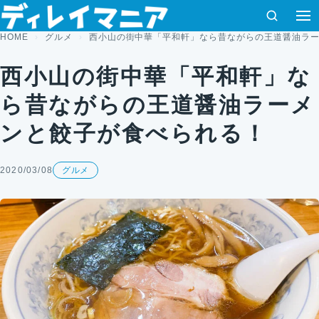
コンテンツへスキップ
検索
HOME
グルメ
西小山の街中華「平和軒」なら昔ながらの王道醤油ラ
西小山の街中華「平和軒」な
ら昔ながらの王道醤油ラーメ
ンと餃子が食べられる！
2020/03/08
グルメ