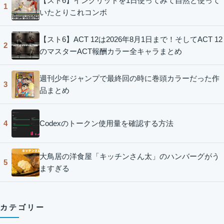
【スト6】イングリッドを1日使ってみて自然と使って
1
いたとりこれコンボ
【スト6】ACT 12は2026年8月1日まで！そしてACT 12
2
のマスターACT報酬カラー全キャラまとめ
週刊少年ジャンプで最終回の時に巻頭カラーだった作
3
品まとめ
Codexのトークン使用量を確認する方法
4
大鳥居の洋食屋「キッチンさん太」のハンバーグがう
5
ますぎる
カテゴリー