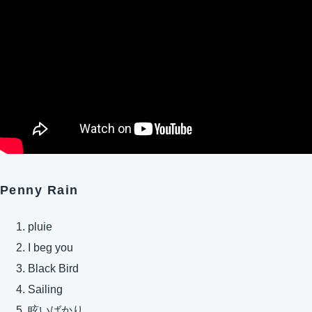
Penny Rain
pluie
I beg you
Black Bird
Sailing
眩いばかり