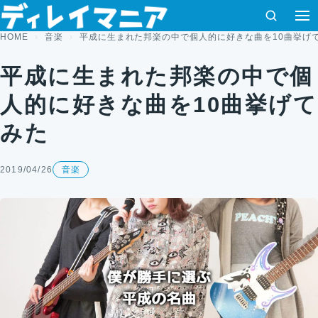
コンテンツへスキップ
検索
HOME
音楽
平成に生まれた邦楽の中で個人的に好きな曲を10曲挙げ
平成に生まれた邦楽の中で個
人的に好きな曲を10曲挙げて
みた
2019/04/26
音楽