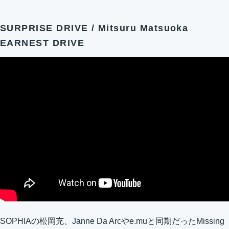
SURPRISE DRIVE / Mitsuru Matsuoka
EARNEST DRIVE
SOPHIAの松岡充、Janne Da Arcやe.muと同期だったMissing