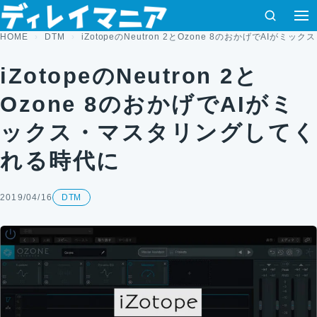
コンテンツへスキップ
検索
HOME
DTM
iZotopeのNeutron 2とOzone 8のおかげでAI
iZotopeのNeutron 2と
Ozone 8のおかげでAIがミ
ックス・マスタリングしてく
れる時代に
2019/04/16
DTM