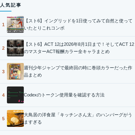
人気記事
【スト6】イングリッドを1日使ってみて自然と使って
1
いたとりこれコンボ
【スト6】ACT 12は2026年8月1日まで！そしてACT 12
2
のマスターACT報酬カラー全キャラまとめ
週刊少年ジャンプで最終回の時に巻頭カラーだった作
3
品まとめ
Codexのトークン使用量を確認する方法
4
大鳥居の洋食屋「キッチンさん太」のハンバーグがう
5
ますぎる