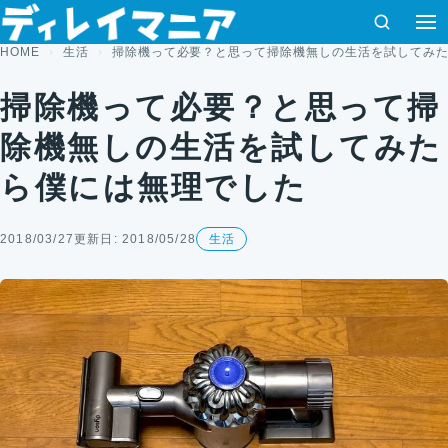
コンテンツへスキップ
検索
HOME
生活
掃除機って必要？と思って掃除機無しの生活を試してみ
掃除機って必要？と思って掃
除機無しの生活を試してみた
ら僕には無理でした
2018/03/27
更新日: 2018/05/28
生活