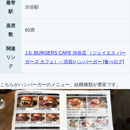
最寄
渋谷駅
駅
座席
60席
数
関連
J.S. BURGERS CAFE 渋谷店 （ジェイエス バー
リン
ガーズ カフェ） – 渋谷/ハンバーガー [食べログ]
ク
こちらがハンバーガーのメニュー。結構種類が豊富です。