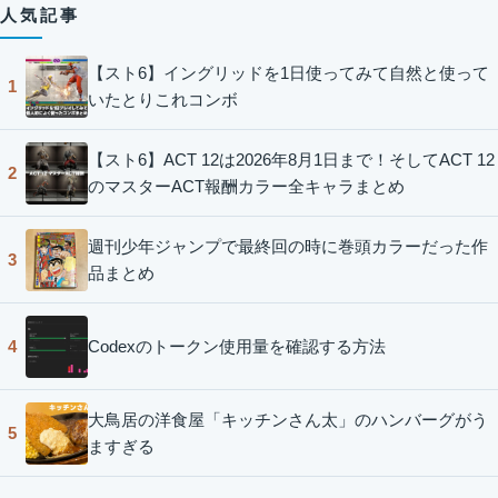
人気記事
【スト6】イングリッドを1日使ってみて自然と使って
1
いたとりこれコンボ
【スト6】ACT 12は2026年8月1日まで！そしてACT 12
2
のマスターACT報酬カラー全キャラまとめ
週刊少年ジャンプで最終回の時に巻頭カラーだった作
3
品まとめ
Codexのトークン使用量を確認する方法
4
大鳥居の洋食屋「キッチンさん太」のハンバーグがう
5
ますぎる