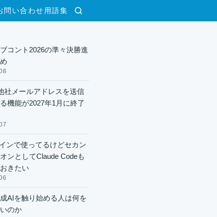
お問い合わせ
用語集
検索
ブコント2026の準々決勝進
め
08
lで他社メールアドレスを送信
る機能が2027年1月に終了
07
xメインで使ってるけどセカン
ンとしてClaude Codeも
おきたい
06
成AIを触り始める人は何を
いのか