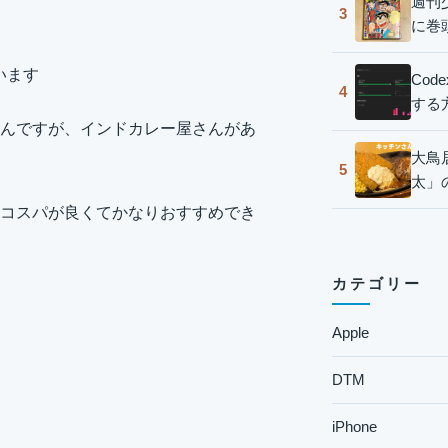
週刊
3
に巻
います
Co
4
する
んですが、インドカレー屋さんがあ
大鳥
5
太」
コスパが良くてかなりおすすめでき
カテゴリー
Apple
DTM
iPhone