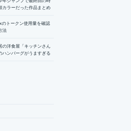
少年ジャンプで最終回の時
頭カラーだった作品まとめ
dexのトークン使用量を確認
方法
居の洋食屋「キッチンさん
のハンバーグがうますぎる