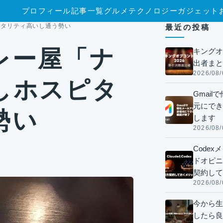
プロフィール
記事一覧
グルメ
テクノロジー
ガジェット
ピタリティ高いし通う勢い
最近の投稿
レー屋「ナ
キングオ
出者まと
2026/08/
しホスピタ
Gmai
元にでき
勢い
します
2026/08/
Code
ドオピニオ
契約して
2026/08/
今から生
したら良