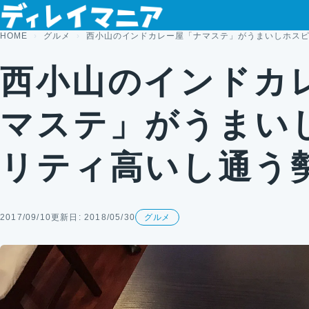
コンテンツへスキップ
HOME
グルメ
西小山のインドカレー屋「ナマステ」がうまいしホス
西小山のインドカ
マステ」がうまい
リティ高いし通う
2017/09/10
更新日: 2018/05/30
グルメ