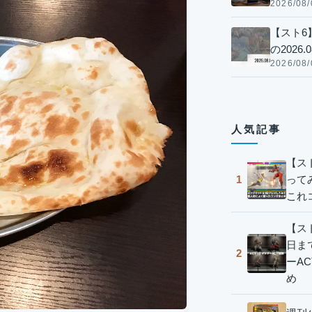
2026/08/
【スト6
の2026.0
2026/08/
人気記事
【ス
って
1
これ
【スト
日ま
2
ーA
め