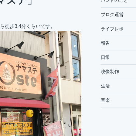
マステ」
バンドのこと
ブログ運営
徒歩3,4分くらいです。
ライブレポ
報告
日常
映像制作
生活
音楽