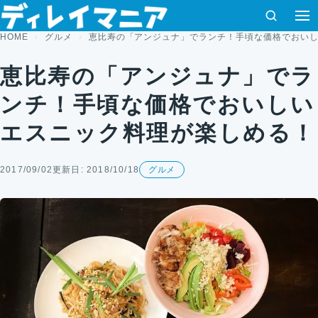
コンテンツへスキップ
検索
メ
HOME
グルメ
恵比寿の「アンジュナ」でランチ！手頃な価格でおい
恵比寿の「アンジュナ」でラ
ンチ！手頃な価格でおいしい
エスニック料理が楽しめる！
2017/09/02
更新日: 2018/10/18
グルメ