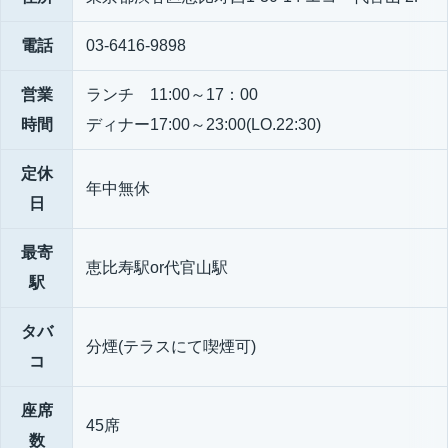
電話
03-6416-9898
営業
ランチ 11:00～17：00
時間
ディナー17:00～23:00(LO.22:30)
定休
年中無休
日
最寄
恵比寿駅or代官山駅
駅
タバ
分煙(テラスにて喫煙可)
コ
座席
45席
数