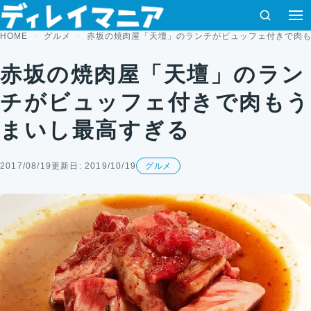
コンテンツへスキップ
検索
HOME
グルメ
赤坂の焼肉屋「天壇」のランチがビュッフェ付きで肉
赤坂の焼肉屋「天壇」のラン
チがビュッフェ付きで肉もう
まいし最高すぎる
2017/08/19
更新日: 2019/10/19
グルメ