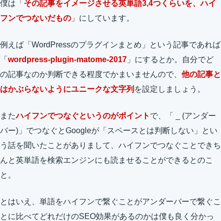
僕は「
その記事をイメージさせる英単語3,4つくらいを、ハイ
フンでつないだもの
」にしています。
例えば「WordPressのプラグインまとめ」という記事であれば
「
wordpress-plugin-matome-2017
」にするとか。自分でど
の記事なのか判断できる程度でかまいませんので、
他の記事と
はかぶらないようにユニークな文字列
を設定しましょう。
また
ハイフンでつなぐというのがポイント
で、「 _ (アンダー
バー)」でつなぐとGoogleが「スペースとは判断しない」とい
う話を聞いたことがありまして、ハイフンでつなぐことできち
んと英単語を検索エンジンにも読ませることができるとのこ
と。
とはいえ、単語をハイフンで繋ぐことがアンダーバーで繋ぐこ
とに比べてどれだけのSEO効果があるのかは僕も良く分かっ