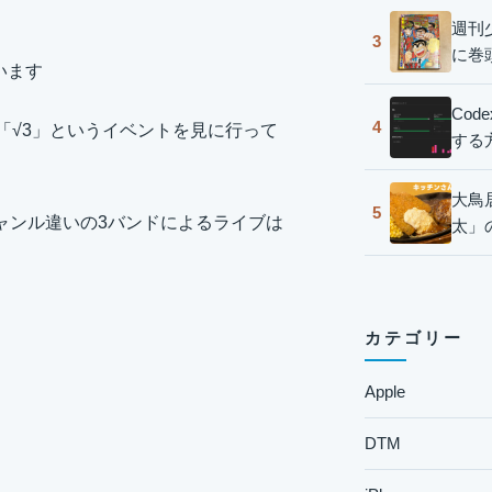
週刊
3
に巻
います
Co
4
された「√3」というイベントを見に行って
する
大鳥
5
リエというジャンル違いの3バンドによるライブは
太」
カテゴリー
Apple
DTM