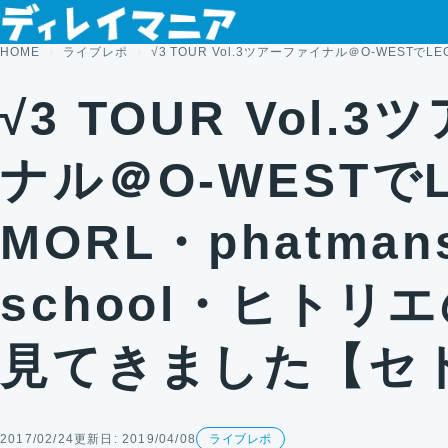
コンテンツへスキップ
HOME
ライブレポ
√3 TOUR Vol.3ツアーファイナル＠O-WESTでLE
√3 TOUR Vol.
ナル＠O-WESTでL
MORL・phatmans 
school・ヒトリ
見てきました【セ
2017/02/24
更新日: 2019/04/08
ライブレポ