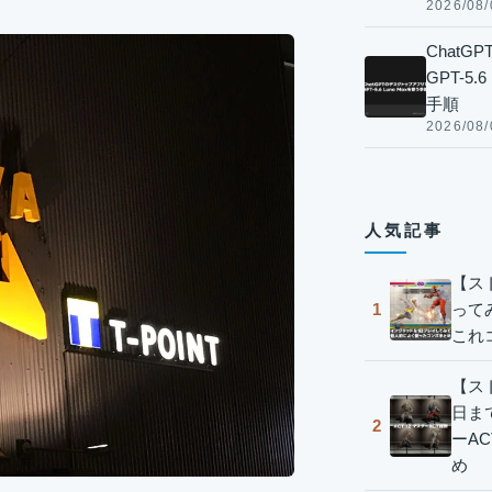
2026/08/
Chat
GPT-5
手順
2026/08/
人気記事
【ス
って
1
これ
【スト
日ま
2
ーA
め