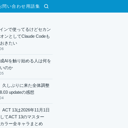
お問い合わせ
用語集
検索
した【セトリ付】
xメインで使ってるけどセカン
ンとしてClaude Codeも
おきたい
06
成AIを触り始める人は何を
いのか
05
】久しぶりに来た全体調整
8.03 updateの感想
04
ACT 13は2026年11月1日
してACT 13のマスター
酬カラー全キャラまとめ