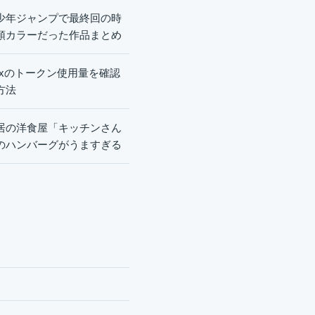
少年ジャンプで最終回の時
頭カラーだった作品まとめ
dexのトークン使用量を確認
方法
居の洋食屋「キッチンさん
のハンバーグがうますぎる