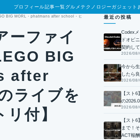
プロフィール
記事一覧
グルメ
テクノロジー
ガジェット
GO BIG MORL・phatmans after school・ヒトリエのライブを見てきま
最近の投稿
3ツアーファイ
Code
ドオピニオ
契約して
EGO BIG
2026/08/
今から生
after
したら良
2026/08/
エのライブを
【スト6
の2026.0
2026/08/
トリ付】
【スト6】
まで！そ
ACT報