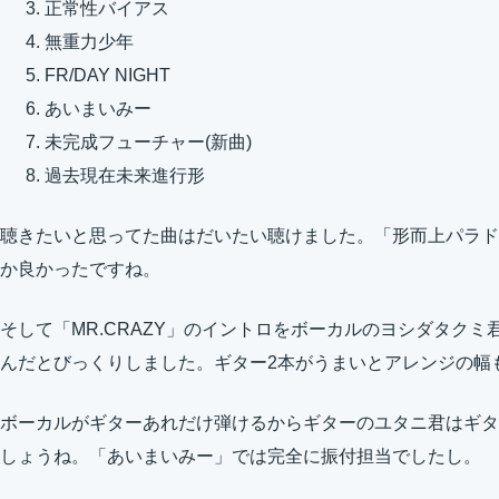
正常性バイアス
無重力少年
FR/DAY NIGHT
あいまいみー
未完成フューチャー(新曲)
過去現在未来進行形
聴きたいと思ってた曲はだいたい聴けました。「形而上パラドク
か良かったですね。
そして「MR.CRAZY」のイントロをボーカルのヨシダタク
んだとびっくりしました。ギター2本がうまいとアレンジの幅
ボーカルがギターあれだけ弾けるからギターのユタニ君はギタ
しょうね。「あいまいみー」では完全に振付担当でしたし。