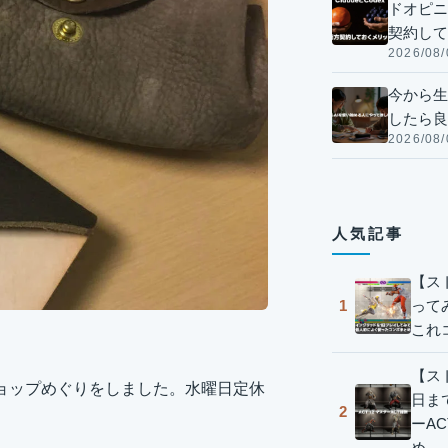
ドオピニオ
契約して
2026/08/
今から生
したら良
2026/08/
人気記事
【ス
って
1
これ
【スト
ョップめぐりをしました。水曜日定休
日ま
2
ーA
め