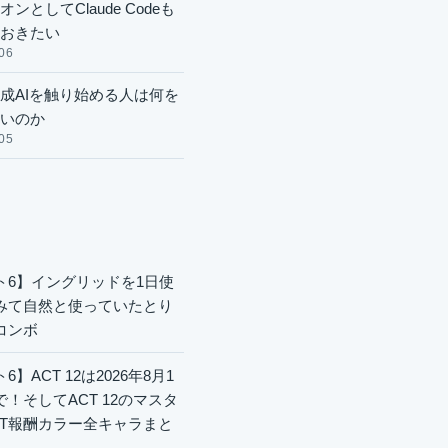
ンとしてClaude Codeも
おきたい
06
成AIを触り始める人は何を
いのか
05
ト6】イングリッドを1日使
みて自然と使っていたとり
コンボ
6】ACT 12は2026年8月1
で！そしてACT 12のマスタ
CT報酬カラー全キャラまと