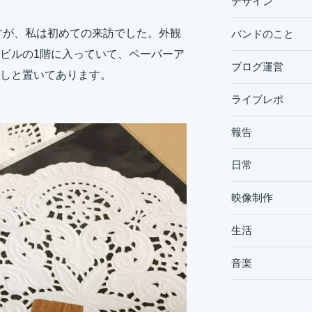
デザイン
すが、私は初めての来訪でした。外観
バンドのこと
ビルの1階に入っていて、ペーパーア
ブログ運営
しと置いてあります。
ライブレポ
報告
日常
映像制作
生活
音楽