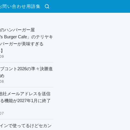
お問い合わせ
用語集
検索
のハンバーガー屋
y’s Burger Cafe」のテリヤキ
バーガーが美味すぎる
年】
09
ブコント2026の準々決勝進
め
08
lで他社メールアドレスを送信
る機能が2027年1月に終了
07
xメインで使ってるけどセカン