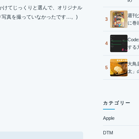
かけてじっくりと選んで、オリジナル
週刊
り写真を撮っていなかったです…。)
3
に巻
Co
4
する
大鳥
5
太」
カテゴリー
Apple
DTM