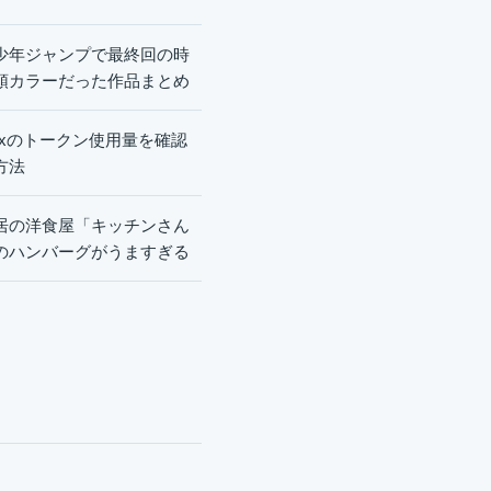
少年ジャンプで最終回の時
頭カラーだった作品まとめ
dexのトークン使用量を確認
方法
居の洋食屋「キッチンさん
のハンバーグがうますぎる