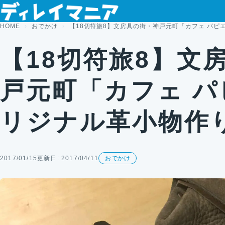
コンテンツへスキップ
HOME
おでかけ
【18切符旅8】文房具の街・神戸元町「カフェ パピ
【18切符旅8】文
戸元町「カフェ 
リジナル革小物作
2017/01/15
更新日: 2017/04/11
おでかけ