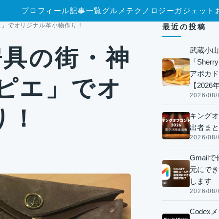
プロフィール
記事一覧
グルメ
テクノロジー
ガジェット
エ」でオリジナル革小物作り！
最近の投稿
房具の街・神
武蔵小山
「Sherr
アボカド
パピエ」でオ
【2026
2026/08/
り！
キングオ
出者まと
2026/08/
Gmai
元にでき
します
2026/08/
Code